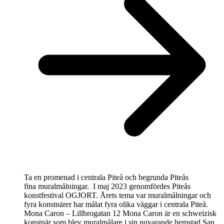
Ta en promenad i centrala Piteå och begrunda Piteås
fina muralmålningar. I maj 2023 genomfördes Piteås
konstfestival OGJORT. Årets tema var muralmålningar och
fyra konstnärer har målat fyra olika väggar i centrala Piteå.
Mona Caron – Lillbrogatan 12 Mona Caron är en schweizisk
konstnär som blev muralmålare i sin nuvarande hemstad San