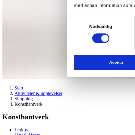
med annan information som du 
Samtyckesval
Nödvändig
Avvisa
Start
Aktiviteter & upplevelser
Shopping
Konsthantverk
Konsthantverk
I fokus