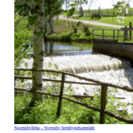
Swensbylijda – Svensby hembygdsområde