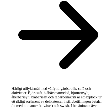
Härligt utflyktsmål med välfylld gårdsbutik, café och
aktiviteter. Björksaft, blåbärsmarmelad, hjortronsylt,
åkerbärssylt, blåbärssaft och rabarberlakrits är ett axplock ur
ett rikligt sortiment av delikatesser. I självbetjäningen betalar
du med kontanter (ta växel) och swish. I betjäningen även