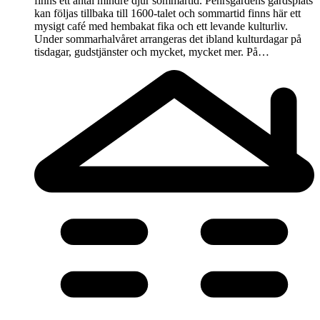
finns ett antal mindre djur sommartid. Pehrsgårdens gårdsplats
kan följas tillbaka till 1600-talet och sommartid finns här ett
mysigt café med hembakat fika och ett levande kulturliv.
Under sommarhalvåret arrangeras det ibland kulturdagar på
tisdagar, gudstjänster och mycket, mycket mer. På…