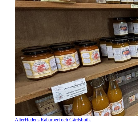
AlterHedens Rabarberi och Gårdsbutik