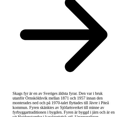
Skags fyr är en av Sveriges äldsta fyrar. Den var i bruk
utanför Örnsköldsvik mellan 1871 och 1957 innan den
monterades ned och på 1970-talet flyttades till Jävre i Piteå
kommun. Fyren skänktes av Sjöfartsverket till minne av
fyrbyggartraditionen i bygden. Fyren är byggd i järn och är en
vit Heidenstamfyr i karakteristisk stil. Ursprungligen…