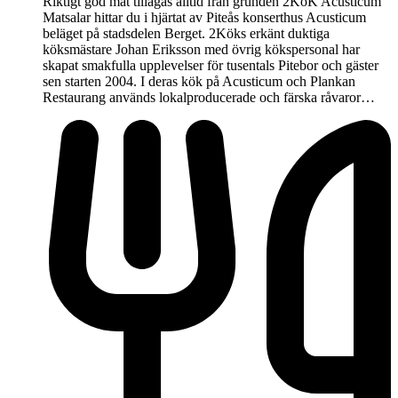
Riktigt god mat tillagas alltid från grunden 2KöK Acusticum
Matsalar hittar du i hjärtat av Piteås konserthus Acusticum
beläget på stadsdelen Berget. 2Köks erkänt duktiga
köksmästare Johan Eriksson med övrig kökspersonal har
skapat smakfulla upplevelser för tusentals Pitebor och gäster
sen starten 2004. I deras kök på Acusticum och Plankan
Restaurang används lokalproducerade och färska råvaror…