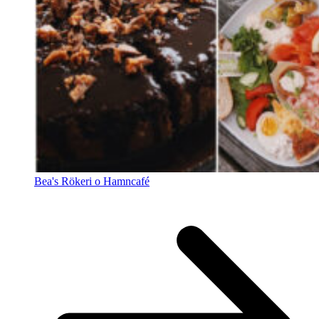
Bea's Rökeri o Hamncafé