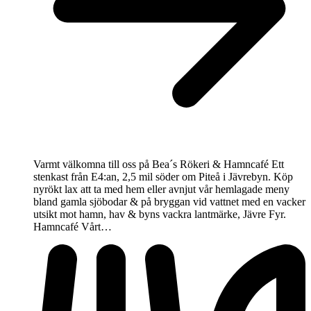
Varmt välkomna till oss på Bea´s Rökeri & Hamncafé Ett
stenkast från E4:an, 2,5 mil söder om Piteå i Jävrebyn. Köp
nyrökt lax att ta med hem eller avnjut vår hemlagade meny
bland gamla sjöbodar & på bryggan vid vattnet med en vacker
utsikt mot hamn, hav & byns vackra lantmärke, Jävre Fyr.
Hamncafé Vårt…