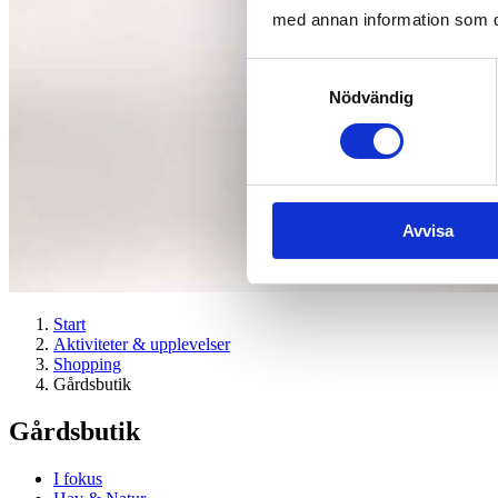
med annan information som du 
Samtyckesval
Nödvändig
Avvisa
Start
Aktiviteter & upplevelser
Shopping
Gårdsbutik
Gårdsbutik
I fokus